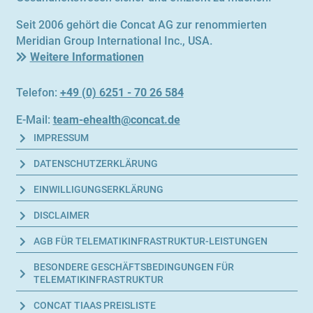
Seit 2006 gehört die Concat AG zur renommierten
Meridian Group International Inc., USA.
Weitere Informationen
Telefon:
+49 (0) 6251 - 70 26 584
E-Mail:
team-ehealth@concat.de
IMPRES­SUM
DATEN­SCHUTZ­ER­KLÄ­RUNG
EIN­WIL­LI­GUNGS­ER­KLÄ­RUNG
DIS­CLAI­MER
AGB FÜR TELEMATIKINFRASTRUKTUR-LEISTUNGEN
BESON­DE­RE GESCHÄFTS­BE­DIN­GUN­GEN FÜR
TELEMATIKINFRASTRUKTUR
CON­CAT TIA­AS PREISLISTE