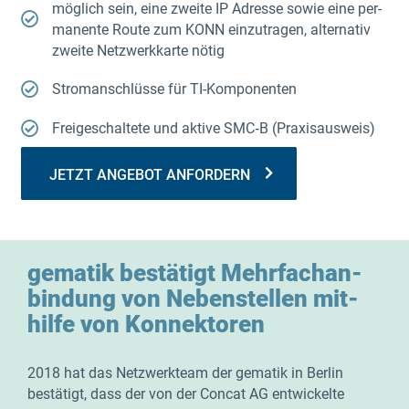
mög­lich sein, eine zwei­te IP Adres­se sowie eine per­
ma­nen­te Rou­te zum KONN ein­zu­tra­gen, alter­na­tiv
zwei­te Netz­werk­kar­te nötig
Strom­an­schlüs­se für TI-Komponenten
Frei­ge­schal­te­te und akti­ve SMC‑B (Pra­xis­aus­weis)
JETZT ANGE­BOT ANFORDERN
gema­tik bestä­tigt Mehr­fach­an­
bin­dung von Neben­stel­len mit­
hil­fe von Konnektoren
2018 hat das Netz­werk­team der gema­tik in Ber­lin
bestä­tigt, dass der von der Con­cat AG ent­wi­ckel­te