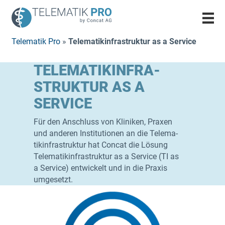
Telematik Pro
»
Tele­ma­tik­in­fra­struk­tur as a Service
TELE­MA­TIK­IN­FRA­
STRUK­TUR AS A
SERVICE
Für den Anschluss von Kli­ni­ken, Pra­xen
und ande­ren Insti­tu­tio­nen an die Tele­ma­
tik­in­fra­struk­tur hat Con­cat die Lösung
Tele­ma­tik­in­fra­struk­tur as a Ser­vice (TI as
a Ser­vice) ent­wi­ckelt und in die Pra­xis
umgesetzt.