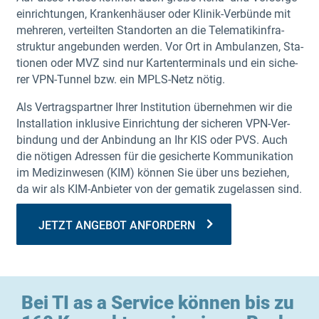
ein­rich­tun­gen, Kran­ken­häu­ser oder Kli­nik-Ver­bün­de mit
meh­re­ren, ver­teil­ten Stand­or­ten an die Tele­ma­tik­in­fra­
struk­tur ange­bun­den wer­den. Vor Ort in Ambu­lan­zen, Sta­
tio­nen oder MVZ sind nur Kar­ten­ter­mi­nals und ein siche­
rer VPN-Tun­nel bzw. ein MPLS-Netz nötig.
Als Ver­trags­part­ner Ihrer Insti­tu­ti­on über­neh­men wir die
Instal­la­ti­on inklu­si­ve Ein­rich­tung der siche­ren VPN-Ver­
bin­dung und der Anbin­dung an Ihr KIS oder PVS. Auch
die nöti­gen Adres­sen für die gesi­cher­te Kom­mu­ni­ka­ti­on
im Medi­zin­we­sen (KIM) kön­nen Sie über uns bezie­hen,
da wir als KIM-Anbie­ter von der gema­tik zuge­las­sen sind.
JETZT ANGE­BOT ANFORDERN
Bei TI as a Ser­vice kön­nen bis zu