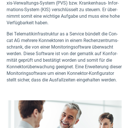
xis-Ver­wal­tungs-Sys­tem (PVS) bzw. Kran­ken­haus- Infor­
ma­ti­ons-Sys­tem (KIS) ver­schlüs­selt zu steu­ern. Er über­
nimmt somit eine wich­ti­ge Auf­ga­be und muss eine hohe
Ver­füg­bar­keit haben.
Bei Tele­ma­tik­in­fra­struk­tur as a Ser­vice bün­delt die Con­
cat AG meh­re­re Kon­nek­to­ren in einem Rechen­zen­trums­
schrank, die von einer Moni­to­ring­soft­ware über­wacht
wer­den. Die­se Soft­ware ist von der gema­tik auf Kon­for­
mi­tät geprüft und bestä­tigt wor­den und somit für die
Kon­nek­tor­über­wa­chung geeig­net. Eine Erwei­te­rung die­ser
Moni­to­ring­soft­ware um einen Kon­nek­tor-Kon­fi­gu­ra­tor
stellt sicher, dass die Aus­fall­zei­ten ein­ge­hal­ten werden.