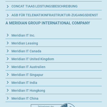
CON­CAT TIA­AS LEISTUNGSBESCHREIBUNG
AGB FÜR TELEMATIKINFRASTRUKTUR-ZUGANGSDIENST
A MERIDIAN GROUP INTERNATIONAL COMPANY
Meri­di­an IT Inc.
Meri­di­an Leasing
Meri­di­an IT Canada
Meri­di­an IT United Kingdom
Meri­di­an IT Australien
Meri­di­an IT Singapur
Meri­di­an IT India
Meri­di­an IT Hongkong
Meri­di­an IT China