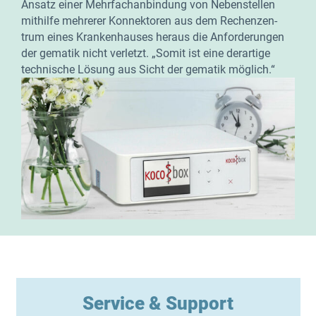
Ansatz einer Mehr­fach­an­bin­dung von Neben­stel­len
mit­hil­fe meh­re­rer Kon­nek­to­ren aus dem Rechen­zen­
trum eines Kran­ken­hau­ses her­aus die Anfor­de­run­gen
der gema­tik nicht ver­letzt. „Somit ist eine der­ar­ti­ge
tech­ni­sche Lösung aus Sicht der gema­tik möglich.“
Ser­vice & Support