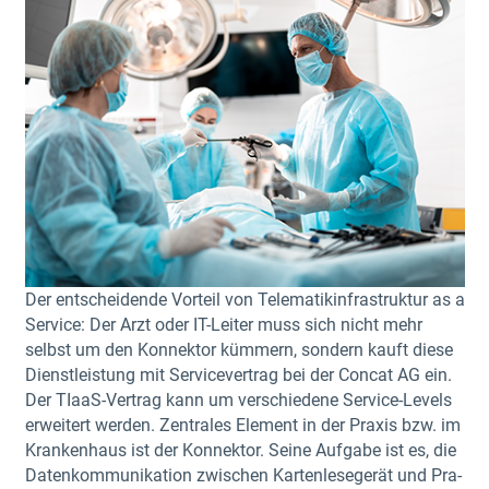
Der ent­schei­den­de Vor­teil von Tele­ma­tik­in­fra­struk­tur as a
Ser­vice: Der Arzt oder IT-Lei­ter muss sich nicht mehr
selbst um den Kon­nek­tor küm­mern, son­dern kauft die­se
Dienst­leis­tung mit Ser­vice­ver­trag bei der Con­cat AG ein.
Der TIa­aS-Ver­trag kann um ver­schie­de­ne Ser­vice-Levels
erwei­tert wer­den. Zen­tra­les Ele­ment in der Pra­xis bzw. im
Kran­ken­haus ist der Kon­nek­tor. Sei­ne Auf­ga­be ist es, die
Daten­kom­mu­ni­ka­ti­on zwi­schen Kar­ten­le­se­ge­rät und Pra­