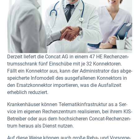
Der­zeit lie­fert die Con­cat AG in einem 47 HE Rechen­zen­
trums­schrank fünf Ein­schü­be mit je 32 Kon­nek­to­ren.
Fällt ein Kon­nek­tor aus, kann der Admi­nis­tra­tor das abge­
spei­cher­te Info­mo­dell des aus­ge­fal­le­nen Kon­nek­tors in
den Ersatz­kon­nek­tor impor­tie­ren, was die Aus­fall­zeit
erheb­lich reduziert.
Kran­ken­häu­ser kön­nen Tele­ma­tik­in­fra­struk­tur as a Ser­
vice im eige­nen Rechen­zen­trum rea­li­sie­ren, bei ihrem KIS-
Betrei­ber oder aus dem hoch­si­che­ren Con­cat-Rechen­zen­
trum her­aus als Dienst nutzen.
Auf die­se Wei­se kön­nen auch gro­ße Reha- und Vor­sor­ge­