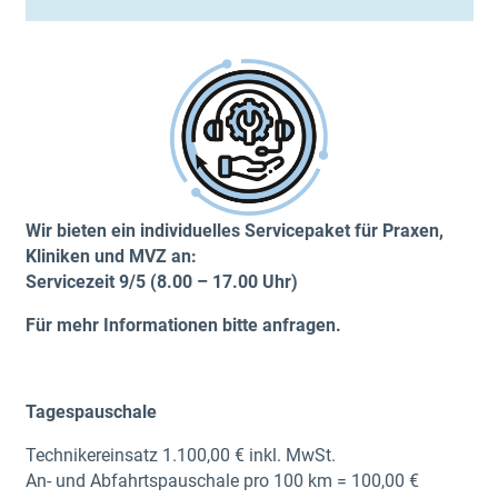
Wir bie­ten ein indi­vi­du­el­les Ser­vice­pa­ket für Pra­xen,
Kli­ni­ken und MVZ an:
Ser­vice­zeit 9/5 (8.00 – 17.00 Uhr)
Für mehr Infor­ma­tio­nen bit­te anfragen.
Tagespauschale
Tech­ni­ker­ein­satz 1.100,00 € inkl. MwSt.
An- und Abfahrts­pau­scha­le pro 100 km = 100,00 €